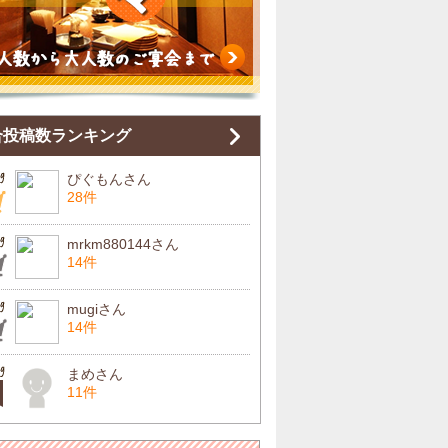
合投稿数ランキング
ぴぐもんさん
28件
mrkm880144さん
14件
mugiさん
14件
まめさん
11件