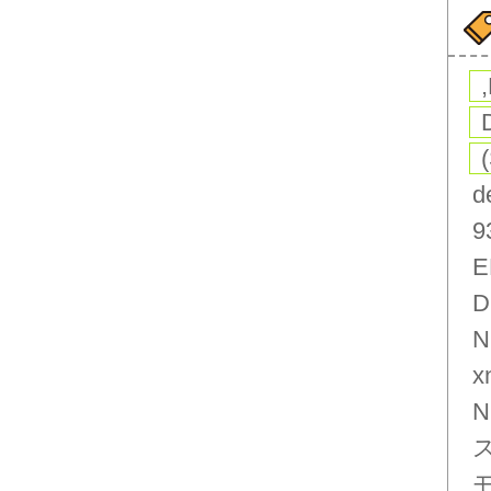
d
9
E
D
N
x
N