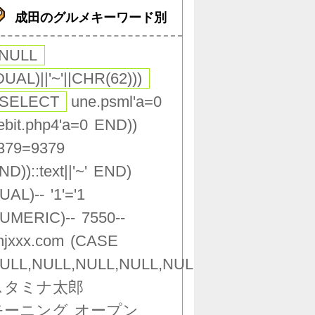
成田のグルメキーワード別
,NULL
DUAL)||'~'||CHR(62)))
(SELECT
une.psml'a=0
ebit.php4'a=0
END))
379=9379
ND))::text||'~'
END)
UAL)--
'1'='1
UMERIC)--
7550--
njxxx.com
(CASE
ULL,NULL,NULL,NULL,NULL,NULL,NULL,NU
スタミナ太郎
モーニング
オープン