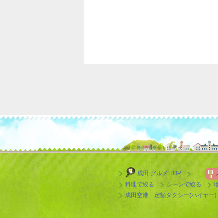
成田 グルメ TOP
料理で絞る
シーンで絞る
成田空港 定額タクシー(ハイヤー)