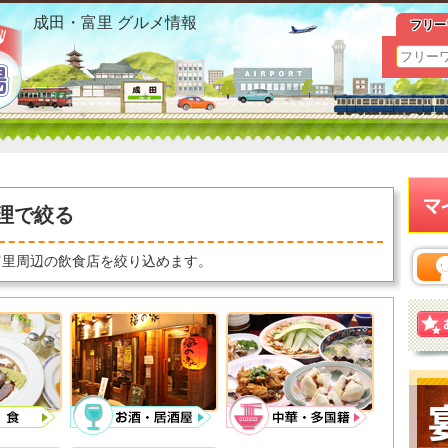
成田市 グルメ 料理で絞るおすすめ情報
成田・富里 グルメ情報
フリー
理で絞る
富里周辺の飲食店を絞り込めます。