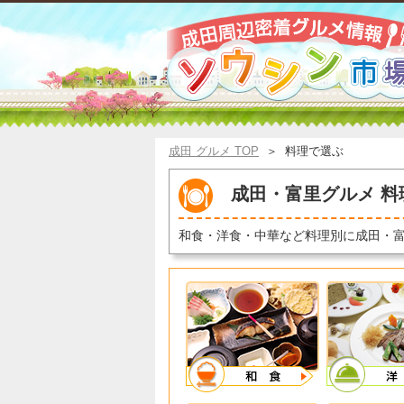
成田 グルメ TOP
＞
料理で選ぶ
成田・富里グルメ 料
和食・洋食・中華など料理別に成田・