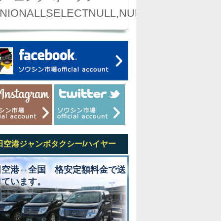
NIONALLSELECTNULL,NULL,NULL,NULL,NU
田空港ジャンボタクシー/ハイヤー
田空港⇔全国 格安定額料金で送
しています。