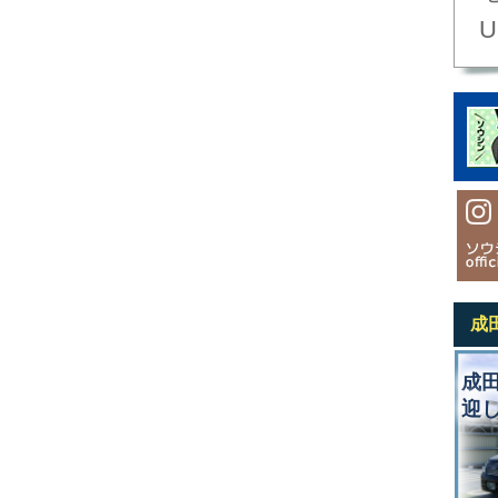
U
成
成
迎