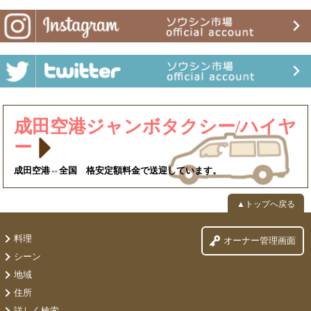
成田空港ジャンボタクシー/ハイヤ
ー
成田空港⇔全国 格安定額料金で送迎しています。
▲トップへ戻る
料理
オーナー管理画面
シーン
地域
住所
詳しく検索