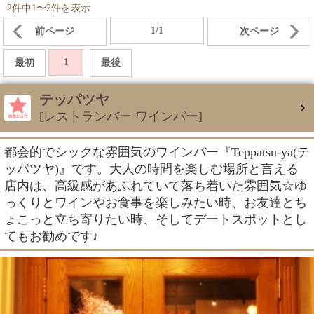
2件中1〜2件を表示
1/1
前ページ
次ページ
1
最初
最後
テッパツヤ
[レストランバー ワインバー]
都会的でシックな雰囲気のワインバー『Teppatsu-ya(テ
ッパツヤ)』です。大人の時間を楽しむ場所と言える
店内は、高級感があふれていて落ち着いた雰囲気☆ゆ
っくりとワインやお食事を楽しみたい時、お友達とち
ょこっと立ち寄りたい時、そしてデートスポットとし
てもお勧めです♪