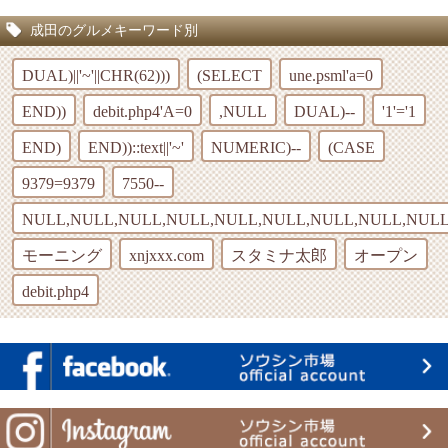
成田のグルメキーワード別
DUAL)||'~'||CHR(62)))
(SELECT
une.psml'a=0
END))
debit.php4'A=0
,NULL
DUAL)--
'1'='1
END)
END))::text||'~'
NUMERIC)--
(CASE
9379=9379
7550--
NULL,NULL,NULL,NULL,NULL,NULL,NULL,NULL,NULL
モーニング
xnjxxx.com
スタミナ太郎
オープン
debit.php4