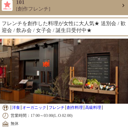
101
[創作フレンチ]
フレンチを創作した料理が女性に大人気★ 送別会 / 歓
迎会 / 飲み会 / 女子会 / 誕生日受付中★
洋食
オーガニック
フレンチ
創作料理
高級料理
営業時間：17:00～03:00(L.O.02:00)
無休