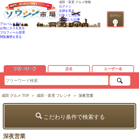
成田・富里 グルメ情報
ログイン
足跡を見る
口コミした記事
ログイン
QandAした記事
アルバムを見る
お気に入りを見る
プロフィール管理
閲覧履歴を見る
フリーワード
店名
ユーザー名
成田 グルメ TOP
＞
成田・富里 フレンチ
＞
深夜営業
こだわり条件で検索する
深夜営業