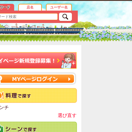
ワード
店名
ユーザー名
ンチ
選び直す