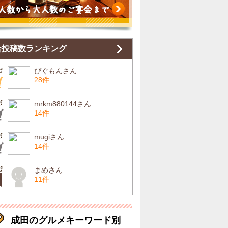
合投稿数ランキング
ぴぐもんさん
28件
mrkm880144さん
14件
mugiさん
14件
まめさん
11件
成田のグルメキーワード別