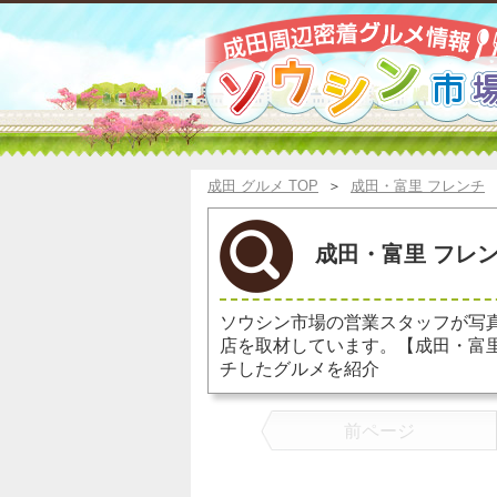
成田 グルメ TOP
＞
成田・富里 フレンチ
成田・富里 フレン
ソウシン市場の営業スタッフが写
店を取材しています。【成田・富
チしたグルメを紹介
前ページ