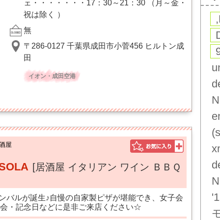
ェ・・・・・・・17：30～21：30 （月～金・
祝は除く ）
無
〒286-0127 千葉県成田市小菅456 ヒルトン成
田
u
イオン・成田空港
d
N
e
(
酒屋
x
d
 SOLA
[居酒屋 イタリアン ワイン ＢＢＱ
N
'1
インバルが誕生♪自慢の自家製ピザが堪能でき、女子会
会・記念日などに是非ご来店ください☆