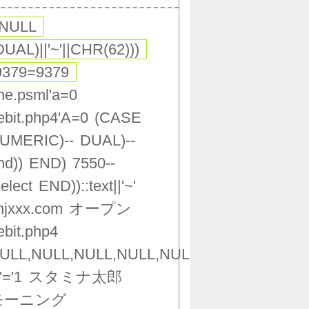
,NULL
DUAL)||'~'||CHR(62)))
9379=9379
ne.psml'a=0
ebit.php4'A=0
(CASE
UMERIC)--
DUAL)--
nd))
END)
7550--
select
END))::text||'~'
njxxx.com
オープン
ebit.php4
ULL,NULL,NULL,NULL,NULL,NULL,NULL,NU
'='1
スタミナ太郎
モーニング