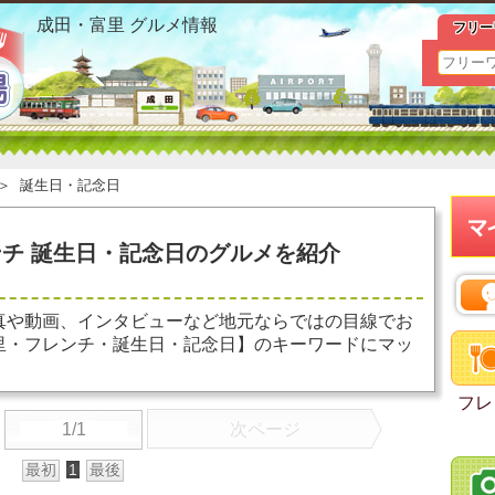
成田・富里 フレンチ 誕生日・記念日 おすすめ情報
成田・富里 グルメ情報
フリー
＞
誕生日・記念日
チ 誕生日・記念日のグルメを紹介
真や動画、インタビューなど地元ならではの目線でお
里・フレンチ・誕生日・記念日】のキーワードにマッ
フレ
1/1
次ページ
最初
1
最後