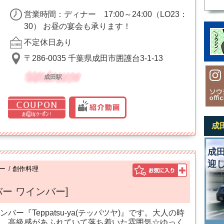
営業時間：ディナー 17:00～24:00（LO23：
30） お昼の宴会も承ります！
不定休日あり
〒286-0035 千葉県成田市囲護台3-1-13
成田駅
成
成
迎
ー
/
創作料理
ー ワインバー]
ー『Teppatsu-ya(テッパツヤ)』です。大人の時
、高級感があふれていて落ち着いた雰囲気☆ゆっく