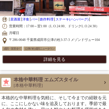
居酒屋
洋食
バー
創作料理
ステーキ(ハンバーグ)
営業時間：17:00～翌1:00（L.O.24:00、ドリンクL.O.24:30）
月曜日
〒286-0048 千葉県成田市公津の杜3-37-3 メゾンドヴュー104
成田・富里 全て
公津の杜 成田ニュータウン
詳細を見る
本格中華料理 エムズスタイル
[本格中華料理]
本格的な中華料理を気軽に、そして今までの経験を元
に、ここにしかない味を追及しております。季節で最