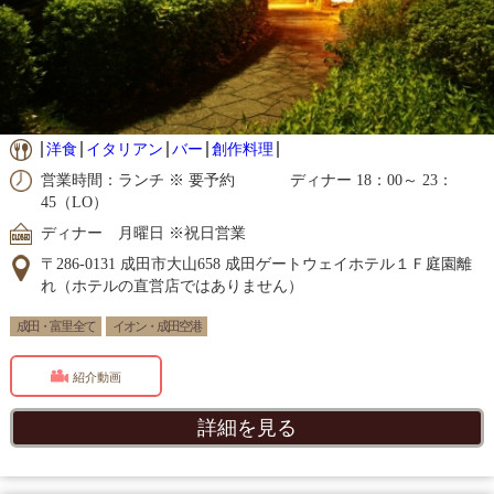
洋食
イタリアン
バー
創作料理
営業時間：ランチ ※ 要予約 ディナー 18：00～ 23：
45（LO）
ディナー 月曜日 ※祝日営業
〒286-0131 成田市大山658 成田ゲートウェイホテル１Ｆ庭園離
れ（ホテルの直営店ではありません）
成田・富里 全て
イオン・成田空港
紹介動画
詳細を見る