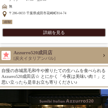
無
〒286-0033 千葉県成田市花崎町814-74
成田駅
詳細を見る
Azzurro520成田店
[炭火イタリアンバル]
自慢の赤城黒毛和牛や擦りたての生ハムを食べられる
Azzurro520成田店☆ とにかく「今夜は美味い肉！」と
思い立ったら是非お立ち寄りください♪