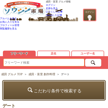
成田・富里 グルメ情報
ログイン
足跡を見る
口コミした記事
ログイン
QandAした記事
アルバムを見る
お気に入りを見る
プロフィール管理
閲覧履歴を見る
フリーワード
店名
ユーザー名
成田 グルメ TOP
＞
成田・富里 創作料理
＞
デート
こだわり条件で検索する
デート