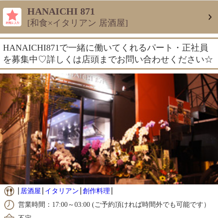
HANAICHI 871
[和食×イタリアン 居酒屋]
HANAICHI871で一緒に働いてくれるパート・正社員
を募集中♡詳しくは店頭までお問い合わせください☆
居酒屋
イタリアン
創作料理
営業時間：17:00～03:00 (ご予約頂ければ時間外でも可能です）