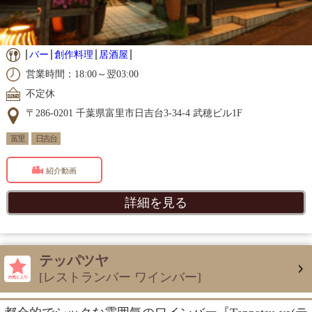
バー
創作料理
居酒屋
営業時間：18:00～翌03:00
不定休
〒286-0201 千葉県富里市日吉台3-34-4 武穂ビル1F
富里
日吉台
紹介動画
詳細を見る
テッパツヤ
[レストランバー ワインバー]