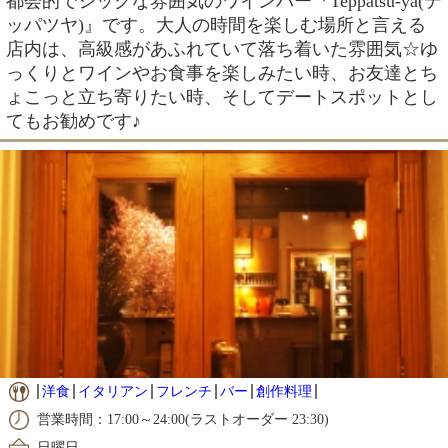
都会的でシックな雰囲気のワインバー『Teppatsu-ya(テ
ッパツヤ)』です。大人の時間を楽しむ場所と言える
店内は、高級感があふれていて落ち着いた雰囲気☆ゆ
っくりとワインやお食事を楽しみたい時、お友達とち
ょこっと立ち寄りたい時、そしてデートスポットとし
てもお勧めです♪
洋食
イタリアン
フレンチ
バー
創作料理
営業時間：17:00～24:00(ラストオーダー 23:30)
日曜日