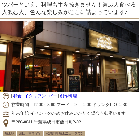
ツバーといえ、料理も手を抜きません！遊ぶ人食べる
人飲む人、色んな楽しみがここに詰まっています♪
和食
イタリアン
バー
創作料理
営業時間：17:00～3:00 フードL.O. 2:00 ドリンクL.O. 2:30
年末年始 イベントのためお休みいただく場合も御座います
〒286-0041 千葉県成田市飯田町2-92
成田駅
成田・富里 全て
公津の杜 成田ニュータウン