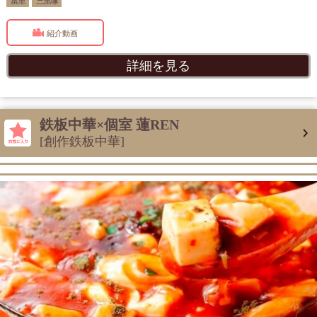
富里
三里塚
紹介動画
詳細を見る
鉄板中華×個室 蓮REN
[創作鉄板中華]