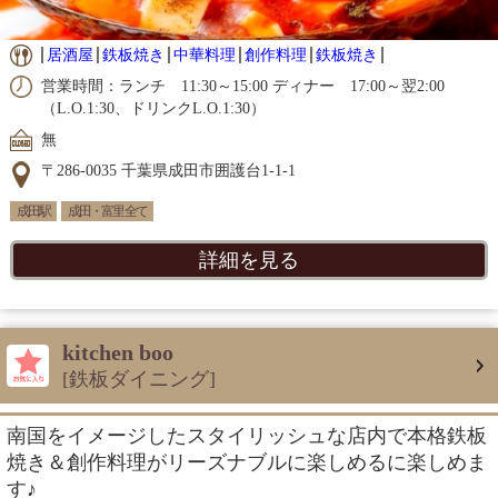
居酒屋
鉄板焼き
中華料理
創作料理
鉄板焼き
営業時間：ランチ 11:30～15:00 ディナー 17:00～翌2:00
（L.O.1:30、ドリンクL.O.1:30）
無
〒286-0035 千葉県成田市囲護台1-1-1
成田駅
成田・富里 全て
詳細を見る
kitchen boo
[鉄板ダイニング]
南国をイメージしたスタイリッシュな店内で本格鉄板
焼き＆創作料理がリーズナブルに楽しめるに楽しめま
す♪