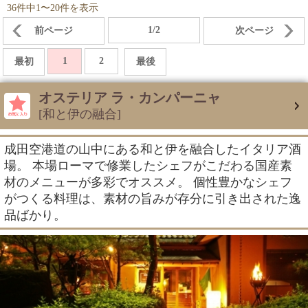
36件中1〜20件を表示
1/2
前ページ
次ページ
1
2
最初
最後
オステリア ラ・カンパーニャ
[和と伊の融合]
成田空港道の山中にある和と伊を融合したイタリア酒
場。 本場ローマで修業したシェフがこだわる国産素
材のメニューが多彩でオススメ。 個性豊かなシェフ
がつくる料理は、素材の旨みが存分に引き出された逸
品ばかり。