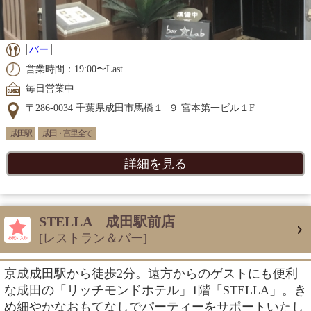
バー
営業時間：19:00〜Last
毎日営業中
〒286-0034 千葉県成田市馬橋１−９ 宮本第一ビル１F
成田駅
成田・富里 全て
詳細を見る
STELLA 成田駅前店
[レストラン＆バー]
京成成田駅から徒歩2分。遠方からのゲストにも便利
な成田の「リッチモンドホテル」1階「STELLA」。き
め細やかなおもてなしでパーティーをサポートいたし