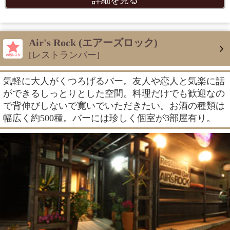
詳細を見る
Air's Rock (エアーズロック)
[レストランバー]
気軽に大人がくつろげるバー。友人や恋人と気楽に話
ができるしっとりとした空間。料理だけでも歓迎なの
で背伸びしないで寛いでいただきたい。お酒の種類は
幅広く約500種。バーには珍しく個室が3部屋有り。