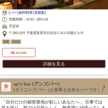
バー
創作料理
居酒屋
営業時間：18:00～翌03:00
不定休
〒286-0201 千葉県富里市日吉台3-34-4 武穂ビル1F
富里
日吉台
紹介動画
詳細を見る
an’z bar (アンズバー)
[ダイニングバー（お食事も出来るバーです）]
「自分だけの秘密基地が欲しいあなたへ」 仕事では
気を張り、家では父親らしく、無意識に頑張ってしま