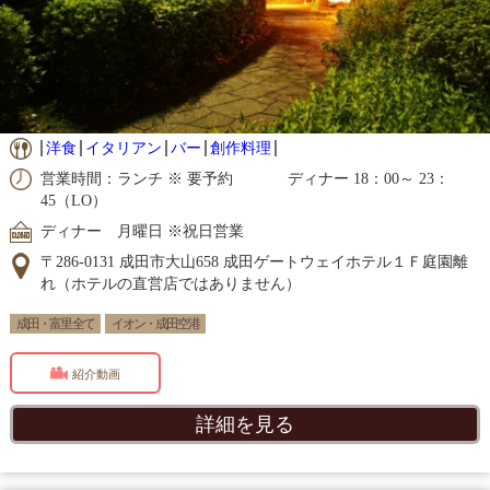
洋食
イタリアン
バー
創作料理
営業時間：ランチ ※ 要予約 ディナー 18：00～ 23：
45（LO）
ディナー 月曜日 ※祝日営業
〒286-0131 成田市大山658 成田ゲートウェイホテル１Ｆ庭園離
れ（ホテルの直営店ではありません）
成田・富里 全て
イオン・成田空港
紹介動画
詳細を見る