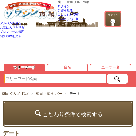
成田・富里 グルメ情報
ログイン
足跡を見る
口コミした記事
ログイン
QandAした記事
アルバムを見る
お気に入りを見る
プロフィール管理
閲覧履歴を見る
フリーワード
店名
ユーザー名
成田 グルメ TOP
＞
成田・富里 バー
＞
デート
こだわり条件で検索する
デート