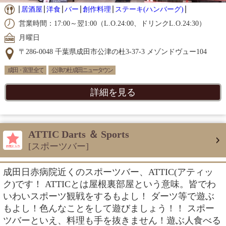
居酒屋
洋食
バー
創作料理
ステーキ(ハンバーグ)
営業時間：17:00～翌1:00（L.O.24:00、ドリンクL.O.24:30）
月曜日
〒286-0048 千葉県成田市公津の杜3-37-3 メゾンドヴュー104
成田・富里 全て
公津の杜 成田ニュータウン
詳細を見る
ATTIC Darts ＆ Sports
[スポーツバー]
成田日赤病院近くのスポーツバー、ATTIC(アティッ
ク)です！ ATTICとは屋根裏部屋という意味。皆でわ
いわいスポーツ観戦をするもよし！ ダーツ等で遊ぶ
もよし！色んなことをして遊びましょう！！ スポー
ツバーといえ、料理も手を抜きません！遊ぶ人食べる