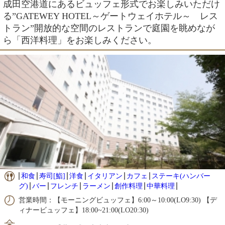
成田空港道にあるビュッフェ形式でお楽しみいただけ
る”GATEWEY HOTEL～ゲートウェイホテル～ レス
トラン”開放的な空間のレストランで庭園を眺めなが
ら「西洋料理」をお楽しみください。
和食
寿司[鮨]
洋食
イタリアン
カフェ
ステーキ(ハンバー
グ)
バー
フレンチ
ラーメン
創作料理
中華料理
営業時間：【モーニングビュッフェ】6:00～10:00(LO9:30) 【デ
ィナービュッフェ】18:00~21:00(LO20:30)