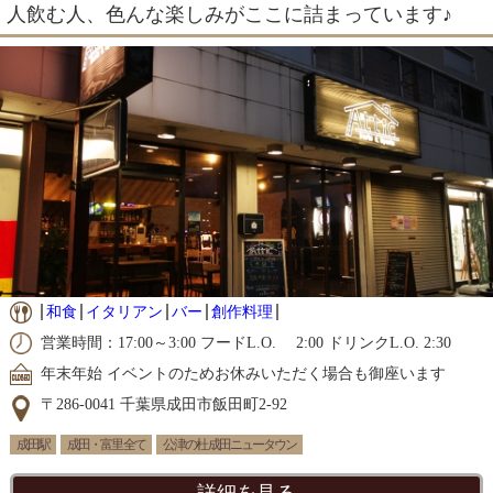
人飲む人、色んな楽しみがここに詰まっています♪
和食
イタリアン
バー
創作料理
営業時間：17:00～3:00 フードL.O. 2:00 ドリンクL.O. 2:30
年末年始 イベントのためお休みいただく場合も御座います
〒286-0041 千葉県成田市飯田町2-92
成田駅
成田・富里 全て
公津の杜 成田ニュータウン