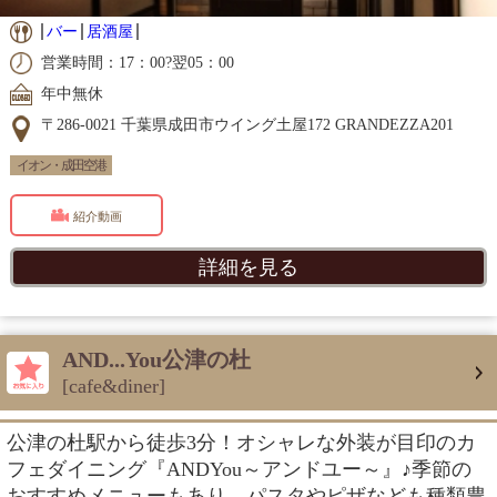
バー
居酒屋
営業時間：17：00?翌05：00
年中無休
〒286-0021 千葉県成田市ウイング土屋172 GRANDEZZA201
イオン・成田空港
紹介動画
詳細を見る
AND...You公津の杜
[cafe&diner]
公津の杜駅から徒歩3分！オシャレな外装が目印のカ
フェダイニング『ANDYou～アンドユー～』♪季節の
おすすめメニューもあり、パスタやピザなども種類豊