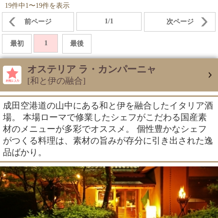
19件中1〜19件を表示
1/1
前ページ
次ページ
1
最初
最後
オステリア ラ・カンパーニャ
[和と伊の融合]
成田空港道の山中にある和と伊を融合したイタリア酒
場。 本場ローマで修業したシェフがこだわる国産素
材のメニューが多彩でオススメ。 個性豊かなシェフ
がつくる料理は、素材の旨みが存分に引き出された逸
品ばかり。