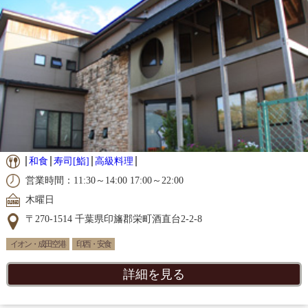
和食
寿司[鮨]
高級料理
営業時間：11:30～14:00 17:00～22:00
木曜日
〒270-1514 千葉県印旛郡栄町酒直台2-2-8
イオン・成田空港
印西・安食
詳細を見る