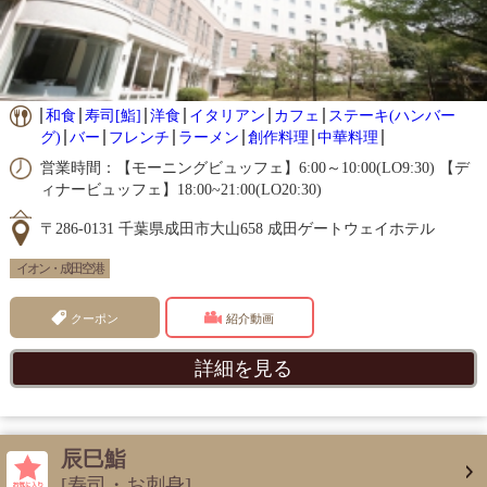
和食
寿司[鮨]
洋食
イタリアン
カフェ
ステーキ(ハンバー
グ)
バー
フレンチ
ラーメン
創作料理
中華料理
営業時間：【モーニングビュッフェ】6:00～10:00(LO9:30) 【デ
ィナービュッフェ】18:00~21:00(LO20:30)
〒286-0131 千葉県成田市大山658 成田ゲートウェイホテル
イオン・成田空港
クーポン
紹介動画
詳細を見る
辰巳鮨
[寿司・お刺身]