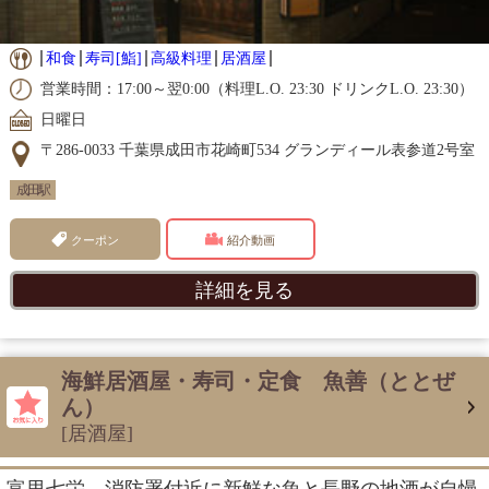
和食
寿司[鮨]
高級料理
居酒屋
営業時間：17:00～翌0:00（料理L.O. 23:30 ドリンクL.O. 23:30）
日曜日
〒286-0033 千葉県成田市花崎町534 グランディール表参道2号室
成田駅
クーポン
紹介動画
詳細を見る
海鮮居酒屋・寿司・定食 魚善（ととぜ
ん）
[居酒屋]