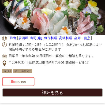
和食
居酒屋
寿司[鮨]
創作料理
高級料理
会席・割烹
営業時間：17時～24時 （L.O.23時半） 食材の仕入れ状況により
閉店時間が早まる場合がございます
日曜日・年末年始 ※日曜日のご宴会のご相談も承ります。
〒286-0033 千葉県成田市花崎町736-51 開運第一ビル1F
成田駅
成田・富里 全て
紹介動画
詳細を見る