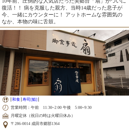
10年前、圧倒的な人気店だった美郷台「扇」がついに
復活！！ 病を克服した親方、当時14歳だった息子が
今、一緒にカウンターに！ アットホームな雰囲気の
なか、本物の味に舌鼓。
和食
寿司[鮨]
営業時間：午前 11:30~2:00 午後 5:00~9:30
月曜定休（祝日の時は火曜日休み）
〒286-0014 成田市郷部1364