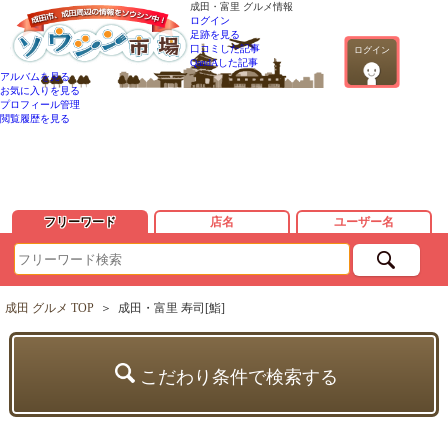
成田・富里 グルメ情報
ログイン
足跡を見る
口コミした記事
ログイン
QandAした記事
アルバムを見る
お気に入りを見る
プロフィール管理
閲覧履歴を見る
フリーワード
店名
ユーザー名
成田 グルメ TOP
＞
成田・富里 寿司[鮨]
こだわり条件で検索する