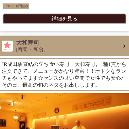
イオン・成田空港
詳細を見る
大和寿司
[寿司・和食]
JR成田駅直結の立ち喰い寿司・大和寿司。1種1貫から
注文できて、メニューがかなり豊富！！オトクなラン
チもやってます☆センスの良い空間で女性でも安心♪
その日、最高の旬のネタをお出しします。