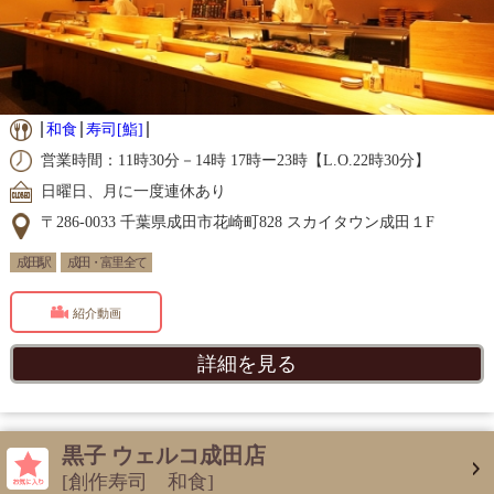
和食
寿司[鮨]
営業時間：11時30分－14時 17時ー23時【L.O.22時30分】
日曜日、月に一度連休あり
〒286-0033 千葉県成田市花崎町828 スカイタウン成田１F
成田駅
成田・富里 全て
紹介動画
詳細を見る
黒子 ウェルコ成田店
[創作寿司 和食]