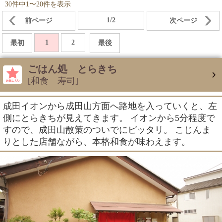
30件中1〜20件を表示
1/2
前ページ
次ページ
1
2
最初
最後
ごはん処 とらきち
[和食 寿司]
成田イオンから成田山方面へ路地を入っていくと、左
側にとらきちが見えてきます。 イオンから5分程度で
すので、成田山散策のついでにピッタリ。 こじんま
りとした店舗ながら、本格和食が味わえます。