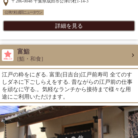
〒286-0048 千葉県成田市公津の杜1-14-3
公津の杜 成田ニュータウン
詳細を見る
富鮨
[鮨・和食]
江戸の粋をにぎる. 富里(日吉台)江戸前寿司 全てのす
しダネに下ごしらえをする. 昔ながらの江戸前の仕事
を頑なに守る.。気軽なランチから接待まで様々な用
途にご利用いただけます。