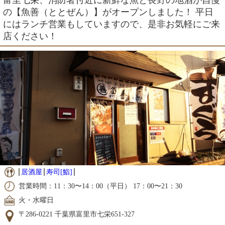
富里七栄、消防署付近に新鮮な魚と長野の地酒が自慢
の【魚善（ととぜん）】がオープンしました！ 平日
にはランチ営業もしていますので、是非お気軽にご来
店ください！
居酒屋
寿司[鮨]
営業時間：11：30〜14：00（平日） 17：00〜21：30
火・水曜日
〒286-0221 千葉県富里市七栄651-327