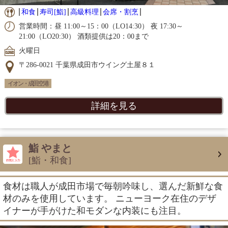
和食
寿司[鮨]
高級料理
会席・割烹
営業時間：昼 11:00～15：00（LO14:30） 夜 17:30～
21:00（LO20:30） 酒類提供は20：00まで
火曜日
〒286-0021 千葉県成田市ウイング土屋８１
イオン・成田空港
詳細を見る
鮨 やまと
[鮨・和食]
食材は職人が成田市場で毎朝吟味し、選んだ新鮮な食
材のみを使用しています。 ニューヨーク在住のデザ
イナーが手がけた和モダンな内装にも注目。