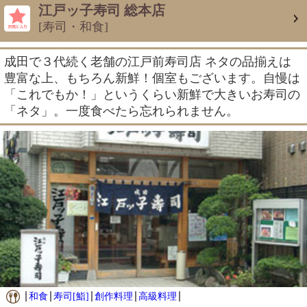
江戸ッ子寿司 総本店
[寿司・和食]
成田で３代続く老舗の江戸前寿司店 ネタの品揃えは
豊富な上、もちろん新鮮！個室もございます。自慢は
「これでもか！」というくらい新鮮で大きいお寿司の
「ネタ」。一度食べたら忘れられません。
和食
寿司[鮨]
創作料理
高級料理