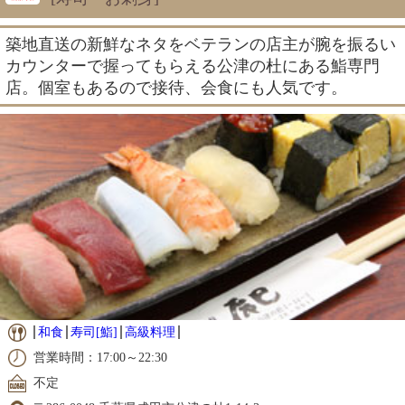
築地直送の新鮮なネタをベテランの店主が腕を振るい
カウンターで握ってもらえる公津の杜にある鮨専門
店。個室もあるので接待、会食にも人気です。
和食
寿司[鮨]
高級料理
営業時間：17:00～22:30
不定