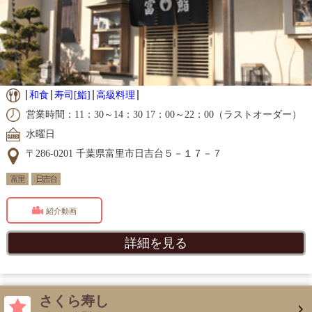
和食
寿司[鮨]
高級料理
営業時間：11：30～14：30 17：00～22：00（ラストオーダー）
水曜日
〒286-0201 千葉県富里市日吉台５－１７－７
富里
日吉台
紹介動画
詳細を見る
さくら寿し