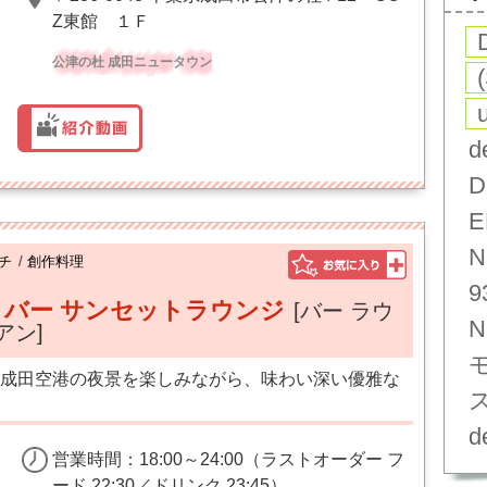
Z東館 １Ｆ
公津の杜 成田ニュータウン
d
D
E
N
チ
/
創作料理
9
バー サンセットラウンジ
[バー ラウ
N
アン]
成田空港の夜景を楽しみながら、味わい深い優雅な
d
営業時間：18:00～24:00（ラストオーダー フ
ード 22:30／ドリンク 23:45）