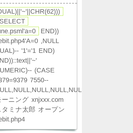
DUAL)||'~'||CHR(62)))
(SELECT
une.psml'a=0
END))
ebit.php4'A=0
,NULL
UAL)--
'1'='1
END)
ND))::text||'~'
UMERIC)--
(CASE
379=9379
7550--
ULL,NULL,NULL,NULL,NULL,NULL,NULL,NU
モーニング
xnjxxx.com
スタミナ太郎
オープン
ebit.php4