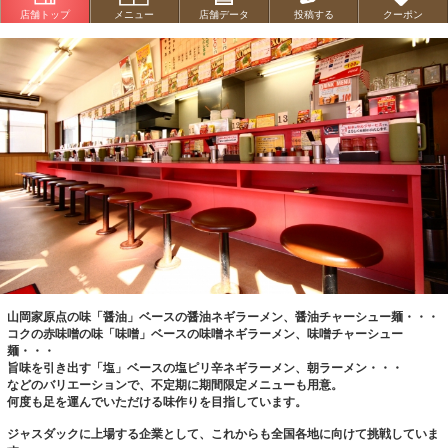
店舗トップ
メニュー
店舗データ
投稿する
クーポン
ラーメンの基本要素である『麺・スープ・タレ』にこだわり、より多くの皆様に
美味しさと笑顔を届けられるメニューを用意。
山岡家原点の味「醤油」ベースの醤油ネギラーメン、醤油チャーシュー麺・・・
コクの赤味噌の味「味噌」ベースの味噌ネギラーメン、味噌チャーシュー
麺・・・
旨味を引き出す「塩」ベースの塩ピリ辛ネギラーメン、朝ラーメン・・・
などのバリエーションで、不定期に期間限定メニューも用意。
何度も足を運んでいただける味作りを目指しています。
ジャスダックに上場する企業として、これからも全国各地に向けて挑戦していま