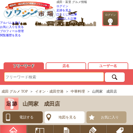
成田・富里 グルメ情報
ログイン
足跡を見る
口コミした記事
ログイン
QandAした記事
アルバムを見る
お気に入りを見る
プロフィール管理
閲覧履歴を見る
フリーワード
店名
ユーザー名
成田 グルメ TOP
＞
イオン・成田空港
＞
中華料理
＞
山岡家 成田店
山岡家 成田店
電話する
地図を見る
お気に入り