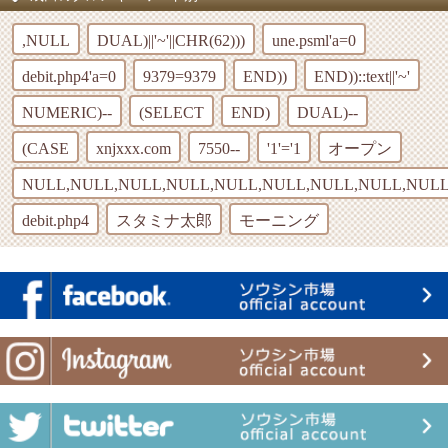
,NULL
DUAL)||'~'||CHR(62)))
une.psml'a=0
debit.php4'a=0
9379=9379
END))
END))::text||'~'
NUMERIC)--
(SELECT
END)
DUAL)--
(CASE
xnjxxx.com
7550--
'1'='1
オープン
NULL,NULL,NULL,NULL,NULL,NULL,NULL,NULL,NULL
debit.php4
スタミナ太郎
モーニング