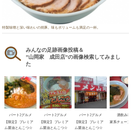
特製味噌と深い味わいの焼豚。味もボリュームも満足の一杯。
みんなの足跡画像投稿＆
”山岡家 成田店”の画像検索してみまし
た
パート2グルメ
パート2グルメ
パート2グルメ
酒飲み親
【限定】 プレミア
【限定】 プレミア
【限定】 プレミア
家系チェーン
ム醤油とんこつ☆
ム醤油とんこつ☆
ム醤油とんこつ☆