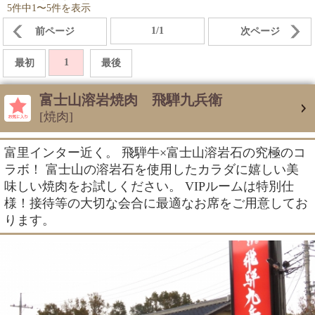
5件中1〜5件を表示
1/1
前ページ
次ページ
1
最初
最後
富士山溶岩焼肉 飛騨九兵衛
[焼肉]
富里インター近く。 飛騨牛×富士山溶岩石の究極のコ
ラボ！ 富士山の溶岩石を使用したカラダに嬉しい美
味しい焼肉をお試しください。 VIPルームは特別仕
様！接待等の大切な会合に最適なお席をご用意してお
ります。