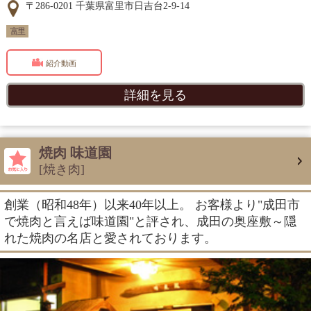
〒286-0201 千葉県富里市日吉台2-9-14
富里
紹介動画
詳細を見る
焼肉 味道園
[焼き肉]
創業（昭和48年）以来40年以上。 お客様より"成田市
で焼肉と言えば味道園"と評され、成田の奥座敷～隠
れた焼肉の名店と愛されております。