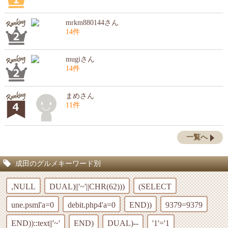
mrkm880144さん
14件
mugiさん
14件
まめさん
11件
一覧へ
成田のグルメキーワード別
,NULL
DUAL)||'~'||CHR(62)))
(SELECT
une.psml'a=0
debit.php4'a=0
END))
9379=9379
END))::text||'~'
END)
DUAL)--
'1'='1