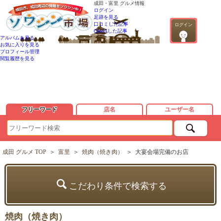
成田・富里 グルメ情報
ログイン
足跡を見る
口コミした記事
ログイン
QandAした記事
アルバムを見る
お気に入りを見る
プロフィール管理
閲覧履歴を見る
フリーワード
店名
ユーザー名
成田 グルメ TOP
＞
富里
＞
焼肉（焼き肉）
＞
大宴会場完備のお店
こだわり条件で検索する
焼肉（焼き肉）