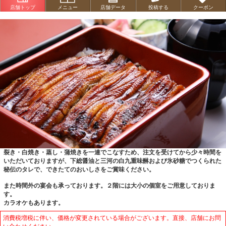
店舗トップ
メニュー
店舗データ
投稿する
クーポン
成田山総門脇にある江戸時代創業の老舗。旅館・割烹を経てうなぎ料理専門店と
なりました。
裂き・白焼き・蒸し・蒲焼きを一連でこなすため、注文を受けてから少々時間を
いただいておりますが、下総醤油と三河の白九重味醂および氷砂糖でつくられた
秘伝のタレで、できたてのおいしさをご賞味ください。
また時間外の宴会も承っております。２階には大小の個室をご用意しておりま
す。
カラオケもあります。
消費税増税に伴い、価格が変更されている場合がございます。直接、店舗にお問