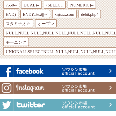
7550--
DUAL)--
(SELECT
NUMERIC)--
END)
END))::text||'~'
xnjxxx.com
debit.php4
スタミナ太郎
オープン
NULL,NULL,NULL,NULL,NULL,NULL,NULL,NULL,NULL
モーニング
UNIONALLSELECTNULL,NULL,NULL,NULL,NULL,NULL