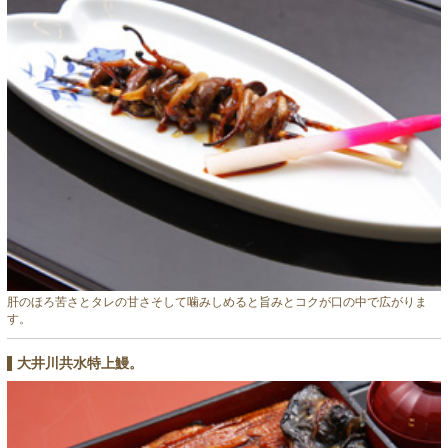
肝のほろ苦さとタレの甘さそして噛みしめると旨みとコクが口の中で広がりま
す。
大井川共水特上鰻。