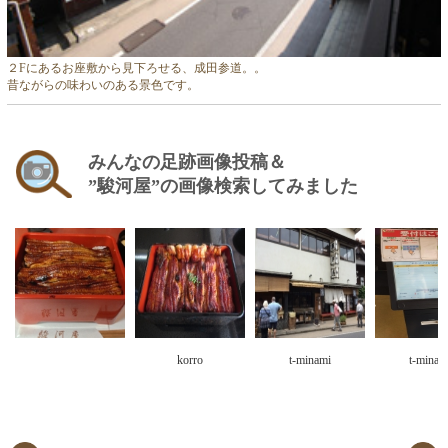
２Fにあるお座敷から見下ろせる、成田参道。。
昔ながらの味わいのある景色です。
みんなの足跡画像投稿＆
”駿河屋”の画像検索してみました
korro
t-minami
t-minam