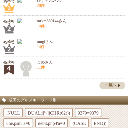
ぴぐもんさん
28件
mrkm880144さん
14件
mugiさん
14件
まめさん
11件
一覧へ
成田のグルメキーワード別
,NULL
DUAL)||'~'||CHR(62)))
9379=9379
une.psml'a=0
debit.php4'a=0
(CASE
END))