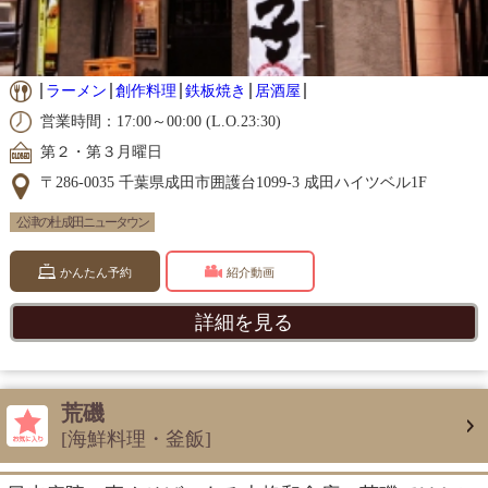
ラーメン
創作料理
鉄板焼き
居酒屋
営業時間：17:00～00:00 (L.O.23:30)
第２・第３月曜日
〒286-0035 千葉県成田市囲護台1099-3 成田ハイツベル1F
公津の杜 成田ニュータウン
かんたん予約
紹介動画
詳細を見る
荒磯
[海鮮料理・釜飯]