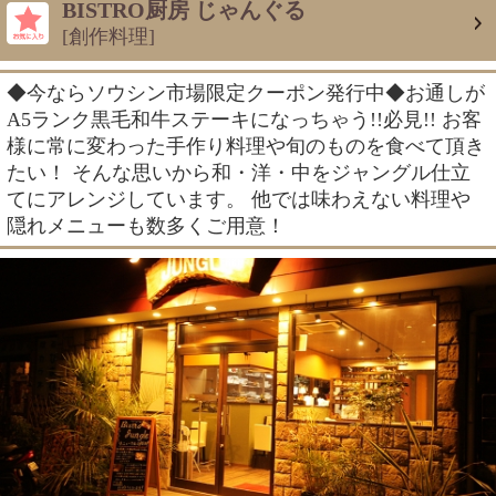
BISTRO厨房 じゃんぐる
[創作料理]
◆今ならソウシン市場限定クーポン発行中◆お通しが
A5ランク黒毛和牛ステーキになっちゃう!!必見!! お客
様に常に変わった手作り料理や旬のものを食べて頂き
たい！ そんな思いから和・洋・中をジャングル仕立
てにアレンジしています。 他では味わえない料理や
隠れメニューも数多くご用意！