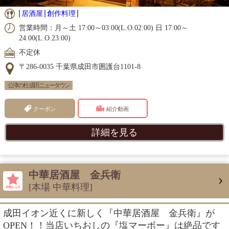
居酒屋
創作料理
営業時間：月～土 17:00～03:00(L.O.02:00) 日 17:00～
24:00(L.O.23:00)
不定休
〒286-0035 千葉県成田市囲護台1101-8
公津の杜 成田ニュータウン
クーポン
紹介動画
詳細を見る
中華居酒屋 金兵衛
[本場 中華料理]
成田イオン近くに新しく『中華居酒屋 金兵衛』が
OPEN！！当店いちおしの『塩マーボー』は絶品です