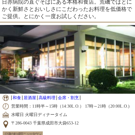
日赤病院の直ぐそばにある本格和食店。荒磯ではとに
かく新鮮さとおいしさにこだわったお料理を低価格で
ご提供。とにかく一度お試しください。
和食
居酒屋
高級料理
会席・割烹
営業時間：11時半～15時（14:30L.O.） 17時～21時（20:00L.O.)
水曜日 火曜日ディナータイム
〒286-0043 千葉県成田市大袋653-12
公津の杜 成田ニュータウン