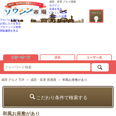
成田・富里 グルメ情報
ログイン
足跡を見る
口コミした記事
ログイン
QandAした記事
アルバムを見る
お気に入りを見る
プロフィール管理
閲覧履歴を見る
フリーワード
店名
ユーザー名
成田 グルメ TOP
＞
成田・富里 居酒屋
＞
和風お座敷があり
こだわり条件で検索する
和風お座敷があり