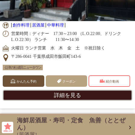
創作料理
居酒屋
中華料理
営業時間：ディナー 17:30～23:00 （L.O.22:00、ドリンク
L.O.22:30） ランチ 11:30〜14:30
火曜日 ランチ営業 水 木 金 土 ※祝日除く
〒286-0041 千葉県成田市飯田町143-6
公津の杜 成田ニュータウン
かんたん予約
クーポン
紹介動画
詳細を見る
海鮮居酒屋・寿司・定食 魚善（ととぜ
ん）
[居酒屋]