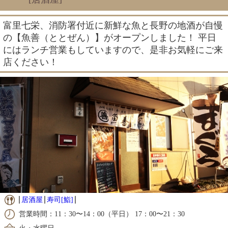
富里七栄、消防署付近に新鮮な魚と長野の地酒が自慢
の【魚善（ととぜん）】がオープンしました！ 平日
にはランチ営業もしていますので、是非お気軽にご来
店ください！
居酒屋
寿司[鮨]
営業時間：11：30〜14：00（平日） 17：00〜21：30