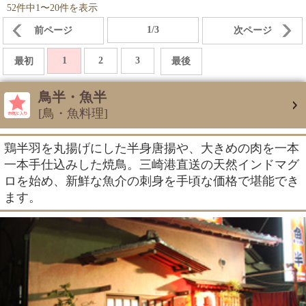
52件中1〜20件を表示
1/3
前ページ
次ページ
1
2
3
最初
最後
鳥半・魚半
[鳥・魚料理]
鶏半羽を丸揚げにした半身唐揚や、大きめの肉を一本
一本手仕込みした焼鳥。三崎港直送の天然インドマグ
ロを始め、新鮮な魚介の刺身を手頃な価格で堪能でき
ます。