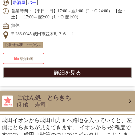
居酒屋
バー
営業時間：【平日・日】17:00～翌1:00（L・O 24:00） 【金・
土】 17:00～翌2:00（L・O 翌1:00）
無休
〒286-0045 成田市並木町７６－１
公津の杜 成田ニュータウン
紹介動画
詳細を見る
ごはん処 とらきち
[和食 寿司]
成田イオンから成田山方面へ路地を入っていくと、左
側にとらきちが見えてきます。 イオンから5分程度で
すので、成田山散策のついでにピッタリ。 こじんま