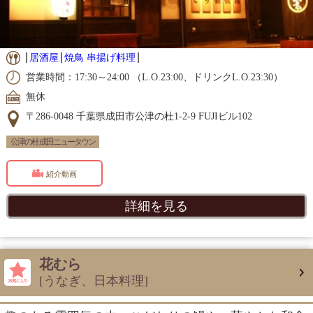
居酒屋
焼鳥 串揚げ料理
営業時間：17:30～24:00 （L.O.23:00、ドリンクL.O.23:30）
無休
〒286-0048 千葉県成田市公津の杜1-2-9 FUJIビル102
公津の杜 成田ニュータウン
紹介動画
詳細を見る
花むら
[うなぎ、日本料理]