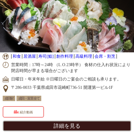
和食
居酒屋
寿司[鮨]
創作料理
高級料理
会席・割烹
営業時間：17時～24時 （L.O.23時半） 食材の仕入れ状況により
閉店時間が早まる場合がございます
日曜日・年末年始 ※日曜日のご宴会のご相談も承ります。
〒286-0033 千葉県成田市花崎町736-51 開運第一ビル1F
成田駅
成田・富里 全て
紹介動画
詳細を見る