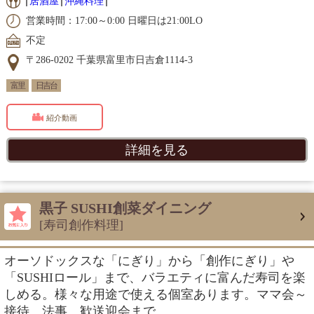
居酒屋
沖縄料理
営業時間：17:00～0:00 日曜日は21:00LO
不定
〒286-0202 千葉県富里市日吉倉1114-3
富里
日吉台
紹介動画
詳細を見る
黒子 SUSHI創菜ダイニング
[寿司創作料理]
オーソドックスな「にぎり」から「創作にぎり」や
「SUSHIロール」まで、バラエティに富んだ寿司を楽
しめる。様々な用途で使える個室あります。ママ会～
接待、法事、歓送迎会まで。