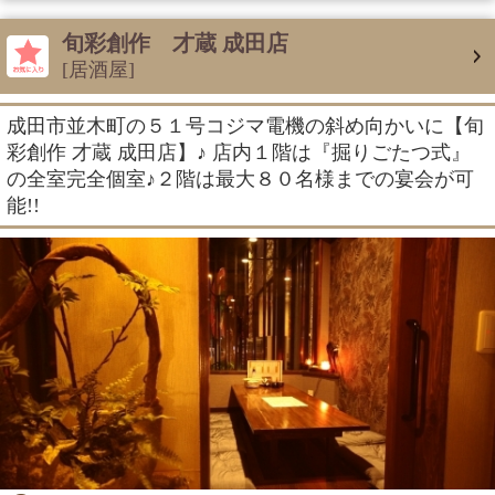
旬彩創作 才蔵 成田店
[居酒屋]
成田市並木町の５１号コジマ電機の斜め向かいに【旬
彩創作 才蔵 成田店】♪ 店内１階は『掘りごたつ式』
の全室完全個室♪２階は最大８０名様までの宴会が可
能!!