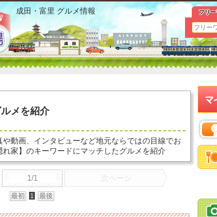
日吉台 隠れ家 お勧めグルメ おすすめ情報
成田・富里 グルメ情報
フリー
ルメを紹介
真や動画、インタビューなど地元ならではの目線でお
隠れ家】のキーワードにマッチしたグルメを紹介
1/1
次ページ
最初
1
最後