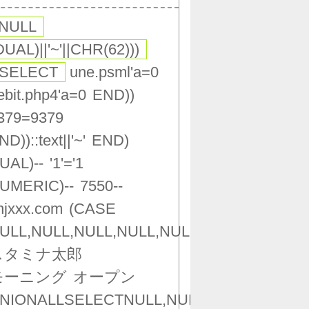
,NULL
DUAL)||'~'||CHR(62)))
(SELECT
une.psml'a=0
ebit.php4'a=0
END))
379=9379
ND))::text||'~'
END)
UAL)--
'1'='1
UMERIC)--
7550--
njxxx.com
(CASE
ULL,NULL,NULL,NULL,NULL,NULL,NULL,NU
スタミナ太郎
モーニング
オープン
NIONALLSELECTNULL,NULL,NULL,NULL,NU