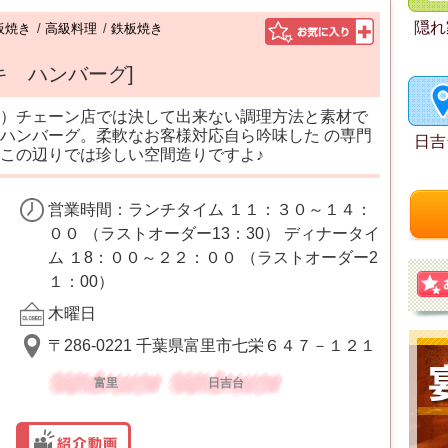
隠れ
板焼き
/
高級料理
/
鉄板焼き
キ ハンバーグ]
）チェーン店では決して出来ない調理方法と素材で
ハンバーグ。柔軟なお客様対応自ら吟味した の専門
日吉
この辺りでは珍しい空間造りですよ♪
営業時間：ランチタイム １１：３０～１４：
００ （ラストオーダー13：30） ディナータイ
ム １8：００～２２：００ （ラストオーダー2
１：00）
木曜日
〒286-0221 千葉県富里市七栄６４７－１２１
富里
日吉台