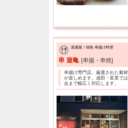
居酒屋
/
焼鳥 串揚げ料理
串 遊亀
[串揚・串焼]
串揚げ専門店。厳選された素材
が楽しめます。成田・富里では
会まで幅広く対応します。