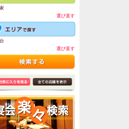
家
選び直す
台
選び直す