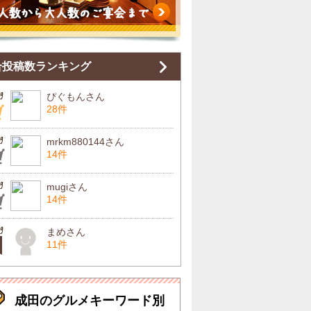
合投稿数ランキング
ぴぐもんさん
28件
mrkm880144さん
14件
mugiさん
14件
まめさん
11件
成田のグルメキーワード別