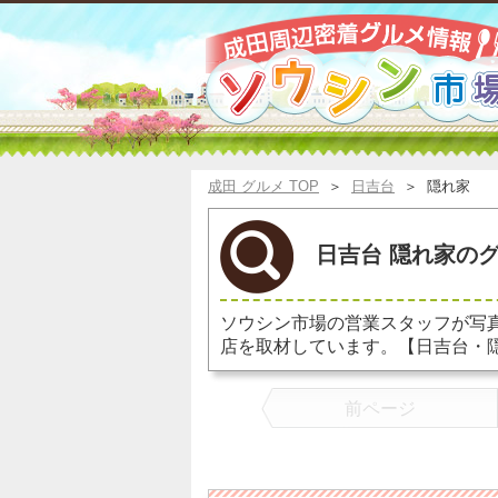
成田 グルメ TOP
＞
日吉台
＞
隠れ家
日吉台 隠れ家のグ
ソウシン市場の営業スタッフが写
店を取材しています。【日吉台・
前ページ