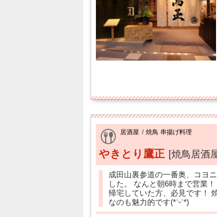
居酒屋
/
焼鳥 串揚げ料理
やきとり鷹正
[焼鳥居酒屋
成田山裏参道の一番奥、コヨニク
した。 なんと朝6時まで営業
帰宅していた方、必見です！ 
なのも魅力的です(*ˊᵕˋ*)