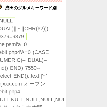
成田のグルメキーワード別
,NULL
DUAL)||'~'||CHR(62)))
9379=9379
ne.psml'a=0
ebit.php4'A=0
(CASE
UMERIC)--
DUAL)--
nd))
END)
7550--
select
END))::text||'~'
njxxx.com
オープン
ebit.php4
ULL,NULL,NULL,NULL,NULL,NULL,NULL,NU