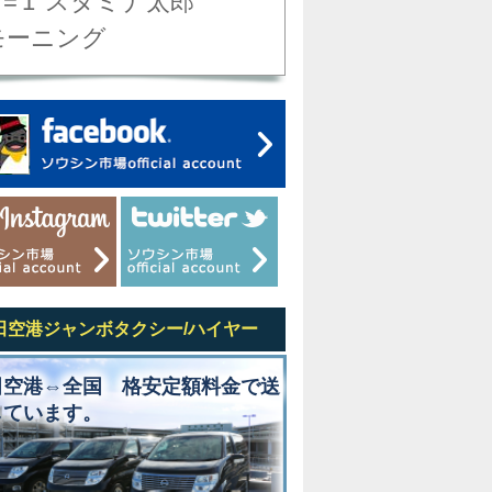
'='1
スタミナ太郎
モーニング
田空港ジャンボタクシー/ハイヤー
田空港⇔全国 格安定額料金で送
しています。