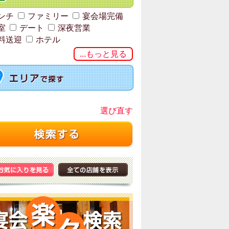
ンチ
ファミリー
宴会場完備
室
デート
深夜営業
料送迎
ホテル
...もっと見る
選び直す