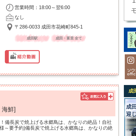
'1
営業時間：18:00～翌6:00
なし
〒286-0033 成田市花崎町845-1
成田駅
成田・富里 全て
成
成
・海鮮]
迎
！備長炭で焼上げる水郷鳥は、かなりの絶品！自社
名様～要予約)備長炭で焼上げる水郷鳥は、かなりの絶