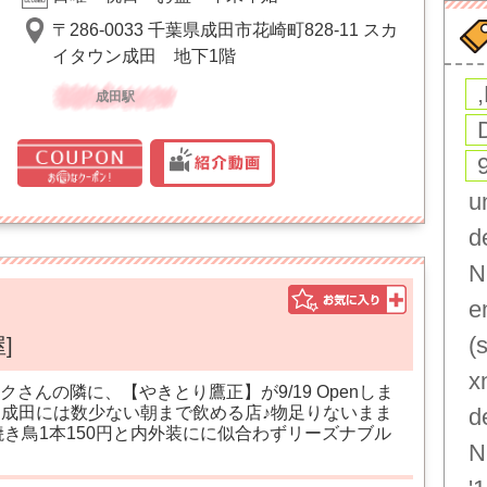
〒286-0033 千葉県成田市花崎町828-11 スカ
イタウン成田 地下1階
成田駅
u
d
N
e
(
]
x
さんの隣に、【やきとり鷹正】が9/19 Openしま
！ 成田には数少ない朝まで飲める店♪物足りないまま
d
焼き鳥1本150円と内外装にに似合わずリーズナブル
N