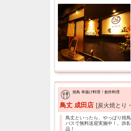
焼鳥 串揚げ料理
/
創作料理
鳥丈 成田店
[炭火焼とり
鳥丈といったら、やっぱり焼鳥
バスで無料送迎実施中！。(8
品！