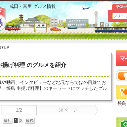
成田・富里 焼鳥 串揚げ料理 おすすめ情報
成田・富里 グルメ情報
フリー
げ料理
串揚げ料理 のグルメを紹介
真や動画、インタビューなど地元ならではの目線でお
里・焼鳥 串揚げ料理】のキーワードにマッチしたグル
焼鳥
1/2
次ページ
最初
1
2
最後