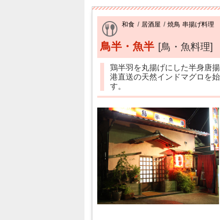
和食
/
居酒屋
/
焼鳥 串揚げ料理
鳥半・魚半
[鳥・魚料理]
鶏半羽を丸揚げにした半身唐揚
港直送の天然インドマグロを始
す。