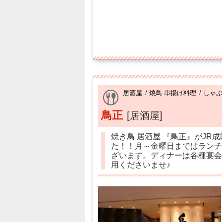
居酒屋
/
焼鳥 串揚げ料理
/
しゃ
鳥正
[居酒屋]
焼き鳥 居酒屋 『鳥正』がJR
た！！月～金曜日まではランチ
ざいます。ディナーは各種宴会
用くださいませ♪