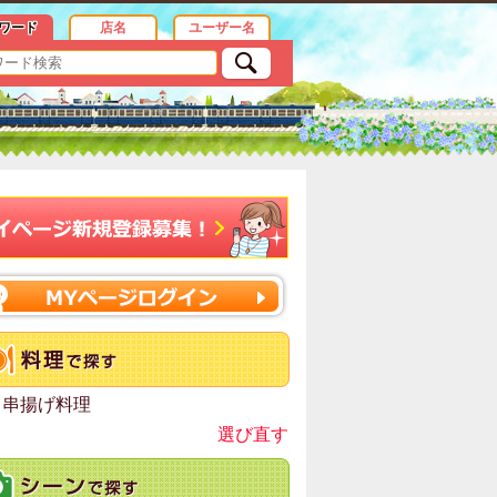
ワード
店名
ユーザー名
 串揚げ料理
選び直す