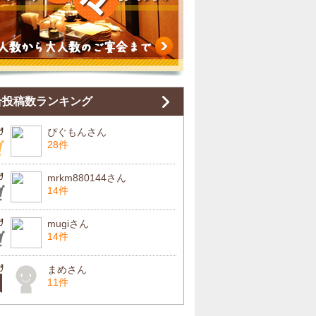
合投稿数ランキング
ぴぐもんさん
28件
mrkm880144さん
14件
mugiさん
14件
まめさん
11件