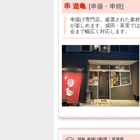
串 遊亀
[串揚・串焼]
串揚げ専門店。厳選された素材
が楽しめます。成田・富里では
会まで幅広く対応します。
焼鳥 串揚げ料理
/
居酒屋