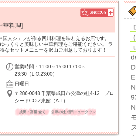
中華料理]
中国人シェフが作る四川料理を味わえるお店です。
ゆっくりと美味しい中華料理をご堪能ください。 ラ
得なセットメニューを沢山ご用意しております！
d
D
営業時間：11:00～15:00 17:00～
23:30（L.O.23:00）
E
日曜日
N
〒286-0048 千葉県成田市公津の杜4-12 プロ
9
シードCO-Z東館（A-1）
N
成田・富里 全て
公津の杜 成田ニュータウン