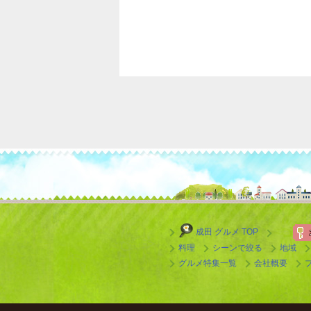
成田 グルメ TOP
料理
シーンで絞る
地域
グルメ特集一覧
会社概要