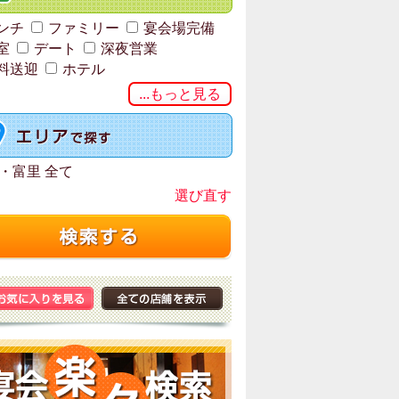
ンチ
ファミリー
宴会場完備
室
デート
深夜営業
料送迎
ホテル
...もっと見る
・富里 全て
選び直す