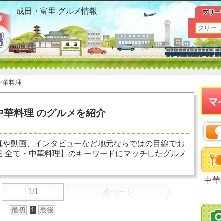
成田・富里 全て 中華料理 お勧めグルメ おすすめ情報
成田・富里 グルメ情報
フリー
中華料理
中華料理 のグルメを紹介
真や動画、インタビューなど地元ならではの目線でお
里 全て・中華料理】のキーワードにマッチしたグルメ
中華
1/1
次ページ
最初
1
最後