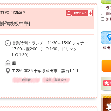
ラ
作料理
/
鉄板焼き
個
無
[創作鉄板中華]
営業時間：ランチ 11:30～15:00 ディナー
成田
17:00～翌2:00 （L.O.1:30、ドリンク
L.O.1:30）
無
〒286-0035 千葉県成田市囲護台1-1-1
成田駅
成田・富里 全て