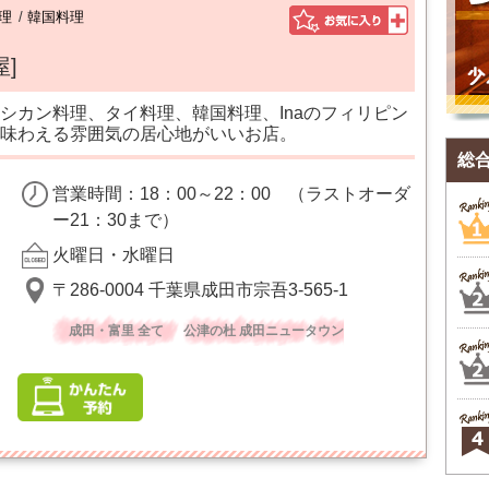
理
/
韓国料理
屋]
シカン料理、タイ料理、韓国料理、Inaのフィリピン
味わえる雰囲気の居心地がいいお店。
総
営業時間：18：00～22：00 （ラストオーダ
ー21：30まで）
火曜日・水曜日
〒286-0004 千葉県成田市宗吾3-565-1
成田・富里 全て
公津の杜 成田ニュータウン