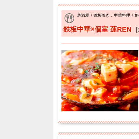
居酒屋
/
鉄板焼き
/
中華料理
/
創
鉄板中華×個室 蓮REN