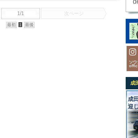
d
1/1
次ページ
最初
1
最後
成
成
迎