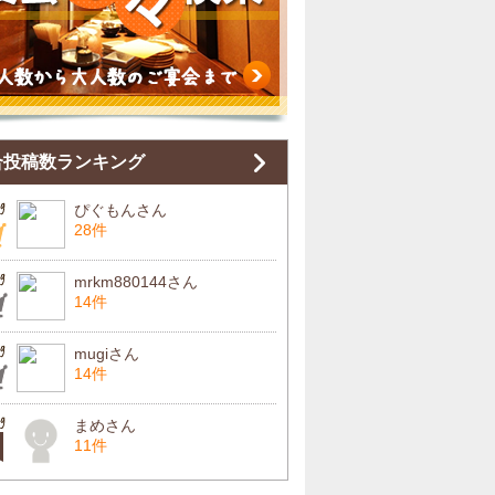
合投稿数ランキング
ぴぐもんさん
28件
mrkm880144さん
14件
mugiさん
14件
まめさん
11件