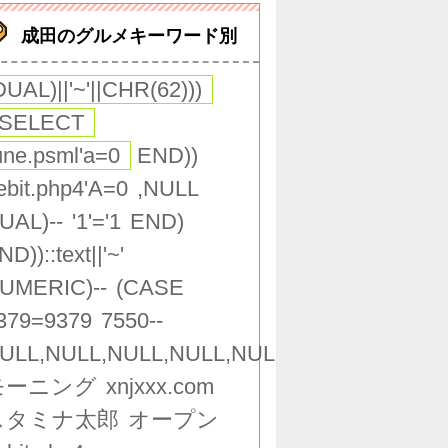
成田のグルメキーワード別
DUAL)||'~'||CHR(62)))
(SELECT
une.psml'a=0
END))
ebit.php4'A=0
,NULL
UAL)--
'1'='1
END)
ND))::text||'~'
UMERIC)--
(CASE
379=9379
7550--
ULL,NULL,NULL,NULL,NULL,NULL,NULL,NU
モーニング
xnjxxx.com
スタミナ太郎
オープン